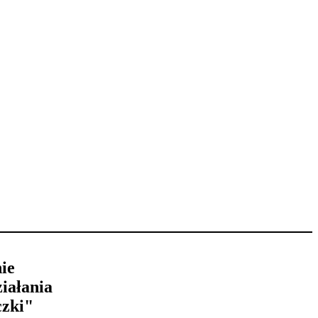
ie
iałania
czki"