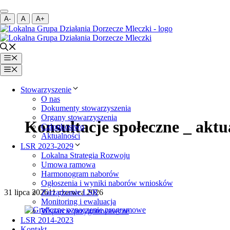
Przejdź
Zmień
do
A-
A
A+
kontrast
treści
Mniejsza
Domyślna
Większa
czcionka
czcionka
czcionka
Menu
Menu
Stowarzyszenie
O nas
Dokumenty stowarzyszenia
Organy stowarzyszenia
Konsultacje społeczne _ aktu
Członkostwo
Aktualności
LSR 2023-2029
Lokalna Strategia Rozwoju
Umowa ramowa
Harmonogram naborów
Ogłoszenia i wyniki naborów wniosków
Zarządzanie LSR
31 lipca 2026
11 czerwca 2026
Monitoring i ewaluacja
Wsparcie przygotowawcze
LSR 2014-2023
Kontakt