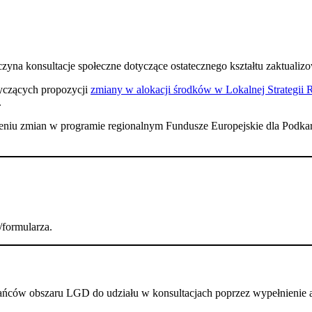
na konsultacje społeczne dotyczące ostatecznego kształtu zaktualizow
tyczących propozycji
zmiany w alokacji środków w Lokalnej Strategii
.
eniu zmian w programie regionalnym Fundusze Europejskie dla Podkarp
/formularza.
ńców obszaru LGD do udziału w konsultacjach poprzez wypełnienie an