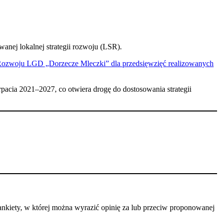
anej lokalnej strategii rozwoju (LSR).
 Rozwoju LGD „Dorzecze Mleczki” dla przedsięwzięć realizowanych
acia 2021–2027, co otwiera drogę do dostosowania strategii
kiety, w której można wyrazić opinię za lub przeciw proponowanej